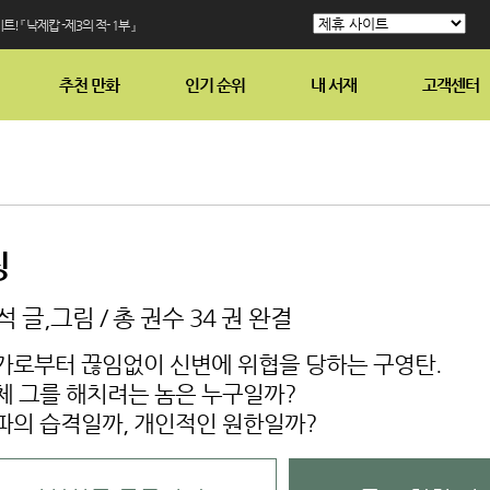
! 『 낙제캅 -제3의 적- 1부 』
추천 만화
인기 순위
내 서재
고객센터
징
 글,그림 / 총 권수 34 권 완결
가로부터 끊임없이 신변에 위협을 당하는 구영탄.
체 그를 해치려는 놈은 누구일까?
파의 습격일까, 개인적인 원한일까?