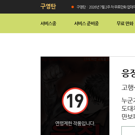
구영탄
구영탄 : 2026년 7월 2주 차 무료만화 업데이트
서비스중
서비스 준비중
무료 만화
응
고행석
누군
도대
만보
연령제한 작품입니다.